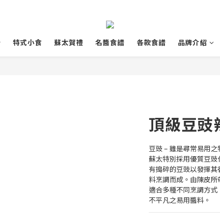
特式小食
蘇太賀禮
名醬食譜
各款食譜
品牌介紹
頂級豆豉辣
豆豉 – 雖是尋常易用
蘇太特別採用優質豆豉
有搗碎的豆豉以發揮其
料烹調而成。由陳皮所
適合多種不同烹調方式
不平凡之易用醬料。