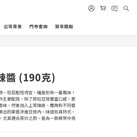
公司背景
門市查詢
賀年糕點
立即購買
醬 (190克)
之物，但若配搭得宜，確是別有一番風味！
作主要配搭，除了原粒豆豉豐富口感，更
香味，然後加入上等陳皮、欖角和不同香
帶出的果香滲進豆豉內，味道別具特式，
，尤其適合蒸炒之用，是為一款尋常中見