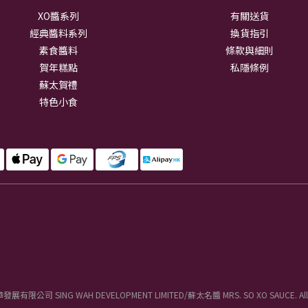
XO醬系列
有關送貨
經典醬料系列
換貨指引
素食醬料
條款與細則
賀年糕點
私隱條例
蘇太賀禮
特色小食
華發展有限公司 SING WAH DEVELOPMENT LIMITED/蘇太名醬 MRS. SO XO SAUCE. All Ri