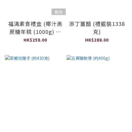
售完
福滿素食禮盒 (椰汁黑
添丁薑醋 (禮籃裝1338
蔗糖年糕 (1000g) 或
克)
桂花馬蹄糕 (900g)+
HK$258.00
HK$288.00
任何一瓶素醬 (190g)