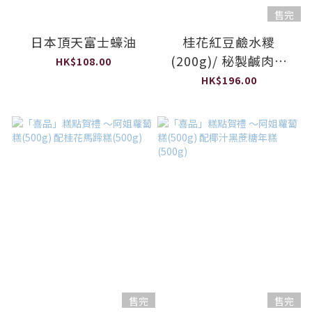
售完
日本頂天富士蠔油
桂花紅豆鹼水糭
(200g)/ 秘製鹹肉糭
HK$108.00
(230g) + XO醬一瓶
HK$196.00
（100g）套裝
售完
售完