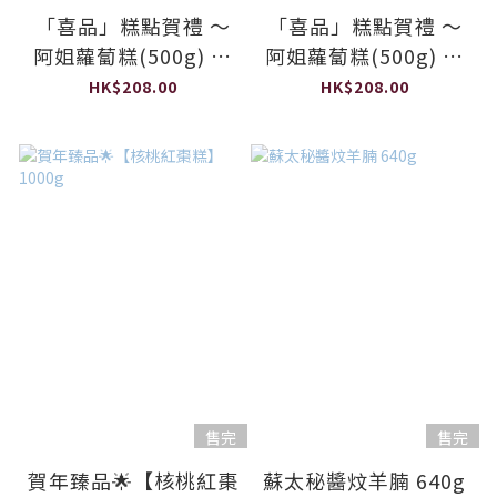
「喜品」糕點賀禮 ～
「喜品」糕點賀禮 ～
阿姐蘿蔔糕(500g) 配
阿姐蘿蔔糕(500g) 配
桂花馬蹄糕(500g)
椰汁黑蔗糖年糕
HK$208.00
HK$208.00
(500g)
售完
售完
賀年臻品🌟【核桃紅棗
蘇太秘醬炆羊腩 640g