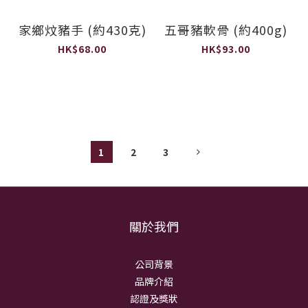
家鄉炆豬手 (約430克)
五哥豬軟骨 (約400g)
HK$68.00
HK$93.00
1
2
3
關於我們
公司背景
品牌介紹
認證及獎狀