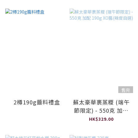
售完
2樽190g醬料禮盒
蘇太豪華裹蒸糉 (端午
節限定) - 550克 加配
190g XO醬(辣度自選)
HK$329.00