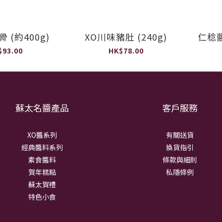
 (約400g)
XO川味豬肚 (240g)
仁稔醬
$93.00
HK$78.00
蘇太名醬產品
客戶服務
XO醬系列
有關送貨
經典醬料系列
換貨指引
素食醬料
條款與細則
賀年糕點
私隱條例
蘇太賀禮
特色小食