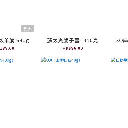
售完
羊腩 640g
蘇太爽脆子薑- 350克
XO麻
138.00
HK$96.00