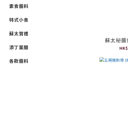
素食醬料
特式小食
蘇太賀禮
蘇太秘醬炆
添丁薑醋
HK$
各款醬料