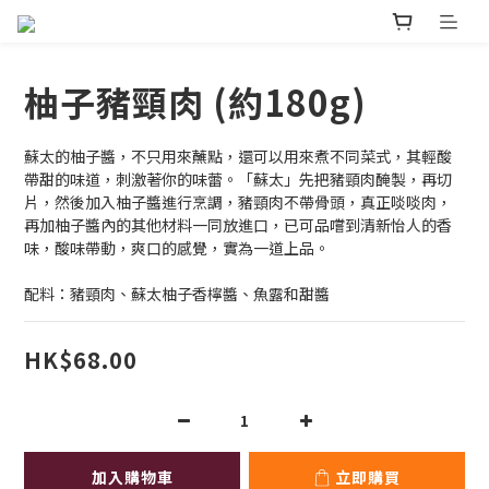
柚子豬頸肉 (約180g)
蘇太的柚子醬，不只用來蘸點，還可以用來煮不同菜式，其輕酸
帶甜的味道，刺激著你的味蕾。「蘇太」先把豬頸肉醃製，再切
片，然後加入柚子醬進行烹調，豬頸肉不帶骨頭，真正啖啖肉，
再加柚子醬內的其他材料一同放進口，已可品嚐到清新怡人的香
味，酸味帶動，爽口的感覺，實為一道上品。
配料：豬頸肉、蘇太柚子香檸醬、魚露和甜醬
HK$68.00
加入購物車
立即購買