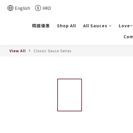
English
HKD
精選優惠
Shop All
All Sauces
Love~
Com
View All
Classic Sauce Series