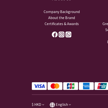
Company Background
About the Brand
Certificates & Awards
Gre
S
$
HKD
English