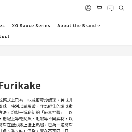
es
XO Sauce Series
About the Brand
duct
BUY NOW
Furikake
統菜式上已有一味咸蛋黃炒蝦球，美味非
靈感，特別以咸蛋黃，作為絕佳的調味素
方法，炮製一道嶄新的「飯素拌醬」。以
，搭配上等乾魷魚、毛蝦等不同素材，以
簡單在蛋炒飯上灑上點綴，已為一道簡單
「色、香、味」俱全，實在不可同「日」