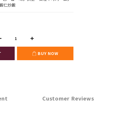
金蝦仁炒飯
T
BUY NOW
ent
Customer Reviews