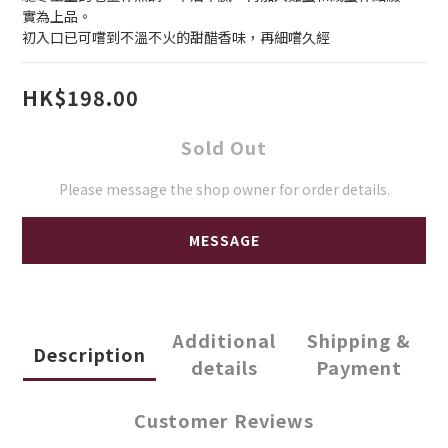
實為上品。
初入口已可嚐到不溫不火的甜醋香味，再細嚐久經
HK$198.00
Sold Out
Please message the shop owner for order details.
MESSAGE
Additional
Shipping &
Description
details
Payment
Customer Reviews