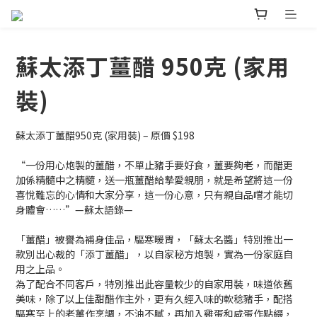
蘇太添丁薑醋 950克 (家用
裝)
蘇太添丁薑醋950克 (家用裝) – 原價 $198
“一份用心炮製的薑醋，不單止豬手要好食，薑要夠老，而醋更
加係精髓中之精髓，送一瓶薑醋給摯愛親朋，就是希望將這一份
喜悅難忘的心情和大家分享，這一份心意，只有親自品嚐才能切
身體會……”—蘇太語錄—
「薑醋」被譽為補身佳品，驅寒暖胃，「蘇太名醬」特別推出一
款別出心裁的「添丁薑醋」，以自家秘方炮製，實為一份家庭自
用之上品。
為了配合不同客戶，特別推出此容量較少的自家用裝，味道依舊
美味，除了以上佳甜醋作主外，更有久經入味的軟稔豬手，配搭
驅寒至上的老薑作烹調，不油不膩，再加入雞蛋和咸蛋作點綴，