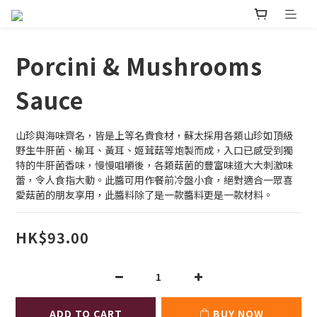
Porcini & Mushrooms
Sauce
山珍與海味齊名，皆是上等名貴食材，蘇太採用各類山珍如頂級
野生牛肝菌、榆耳、黃耳、姬茸菇等炮製而成，入口已感受到獨
特的牛肝菌香味，慢慢咀嚼後，各類菇菌的豐富味道大大刺激味
蕾，令人食指大動。此醬可用作餐前冷盤小食，絕對適合一眾喜
愛菇菌的朋友享用，此醬料除了是一款醬料更是一款材料。
HK$93.00
ADD TO CART
BUY NOW