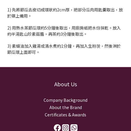
1)
先將節瓜去皮切成環狀約
2cm
厚，把部分瓜肉用匙羹取出，放
於碟上備用。
2)
用熱水蒸節瓜環約
5
分鐘後取出，用廚房紙把水份抹乾。放入
約半湯匙山珍素菇醬，再蒸約
3
分鐘後取出。
3)
素蠔油加入雞湯或清水煮約
1
分鐘，再加入生粉茨，然後淋於
節瓜環上面即可。
About Us
Company Background
About the Brand
Certificates & Awards