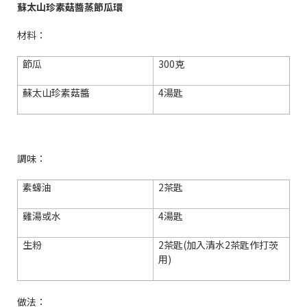
蘇太山珍素菇醬蒸節瓜環
材料：
節瓜
300
克
蘇太山珍素菇醬
4
湯匙
調味：
素蠔油
2
茶匙
雞湯或水
4
湯匙
生粉
2
茶匙
(
加入清水
2
茶匙作打茨
用
)
做法：