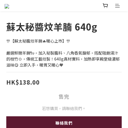
蘇太秘醬炆羊腩 640g
🎊【蘇太秘醬炆羊腩🔥暖心上市】🎊
嚴選鮮嫩羊腩🐑，加入秘製醬料、八角香氣馥郁，搭配吸飽湯汁
的枝竹🍲，傳統工藝炆製！640g真材實料，加熱即享殿堂級濃郁
滋味😋 立即入手，暖胃又暖心💖
HK$138.00
售完
若想購買，請聯絡我們。
聯絡我們