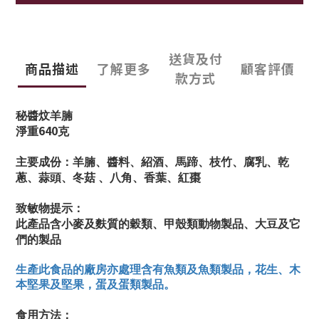
送貨及付
商品描述
了解更多
顧客評價
款方式
秘醬炆羊腩
640
淨重
克
主要成份：羊腩、醬料
、紹酒
、馬蹄、枝竹、腐乳
、
乾
蔥、蒜頭
、冬菇
、八角、香葉、紅棗
致敏物提示：
此產品含小麥及麩質的穀類、甲殼類動物製品、大豆及它
們的製品
生產此食品的廠房亦處理含有魚類及魚類製品，花生、木
本堅果及堅果，蛋及蛋類製品。
食用方法：