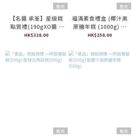
售完
售完
【名醬 承荃】星級糕
福滿素食禮盒 (椰汁黑
點賀禮(190gXO醬 +
蔗糖年糕 (1000g) 或
蘿蔔糕)
桂花馬蹄糕 (900g)+
HK$328.00
HK$258.00
任何一瓶素醬 (190g)
售完
售完