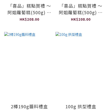
「喜品」糕點賀禮 ～
「喜品」糕點賀禮 ～
阿姐蘿蔔糕(500g) 配
阿姐蘿蔔糕(500g) 配
桂花馬蹄糕(500g)
椰汁黑蔗糖年糕
HK$208.00
HK$208.00
(500g)
2樽190g醬料禮盒
100g 拱型禮盒