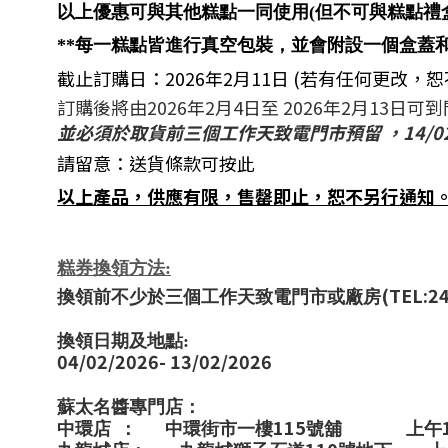
以上優惠可與其他糕點一同使用(但不可與糕點禮
**每一糕點皆進行真空包裝，並會附設一個盒蓋
截止訂購日：2026年2月11日 (若有任何更改，
訂購後將由2026年2月4日至 2026年2月13日
並必須於取貨前三個工作天致電門市預留
，
14/0
請留意：
送貨條款可按此
以上產品，供應有限，售罄即止，恕不另行通知
糕券換領方法:
(TEL:2
換領前不少於三個工作天致電門市或廠房
換領日期及地點:
04/02/2026- 13/02/2026
蘇太名醬專門店：
115
中環店
：
中環街市一樓
號舖
上午