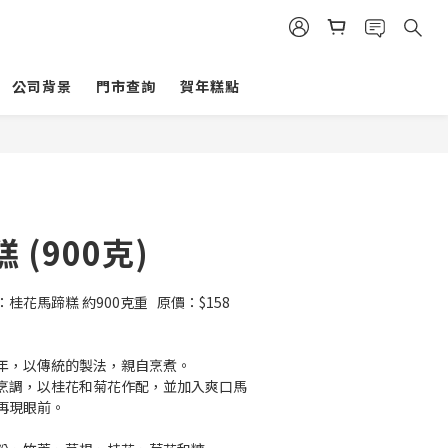
公司背景
門市查詢
賀年糕點
 (900克)
花馬蹄糕 約900克重   原價：$158
年，以傳統的製法，親自烹煮。
烹調，以桂花和菊花作配，並加入爽口馬
再現眼前。