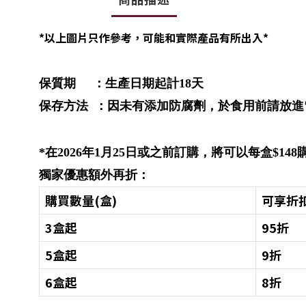
*以上圖片只作參考，可能和實際產品有所出入*
保質期 ：生產日期起計18天
保存方法 ：因未有添加防腐劑，於食用前請放進
*在
2026
年
1
月
25
日
或之前訂購，將可以每盒$14
獨家優惠額外再折：
購買數量(盒)
可享折
3盒起
95折
5盒起
9折
6盒起
8折