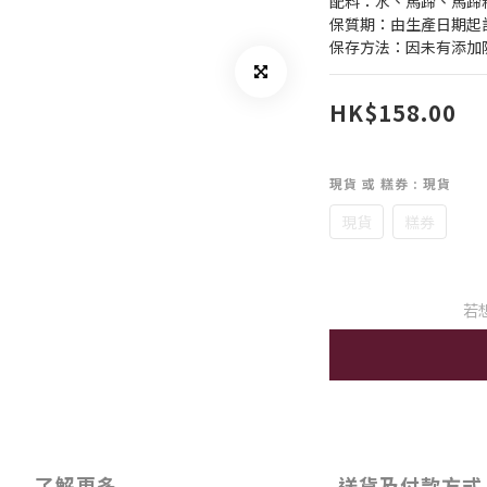
配料：水、馬蹄、馬蹄
保質期：由生產日期起計
保存方法：因未有添加
HK$158.00
現貨 或 糕券
: 現貨
現貨
糕券
若
了解更多
送貨及付款方式