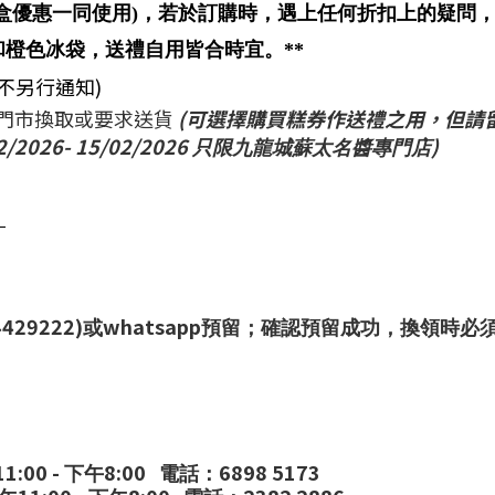
盒優惠一同使用)，若於訂購時，遇上任何折扣上的疑問
和橙色冰袋，送禮自用皆合時宜。**
恕不另行通知)
可到門市換取或要求送貨
(可選擇購買糕券作送禮之用，但請留意糕券
2/2026- 15/02/2026
)
只限九龍城蘇太名醬專門店
。
4429222)
whatsapp
或
預留；確認預留成功，換領時必
11:00 -
8:00
6898 5173
下午
電話：