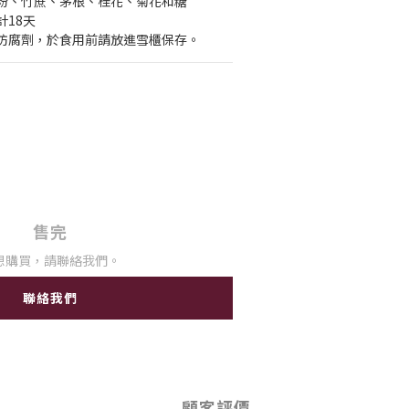
粉、竹蔗、茅根、桂花、菊花和糖
18天
防腐劑，於食用前請放進雪櫃保存。
售完
想購買，請聯絡我們。
聯絡我們
顧客評價