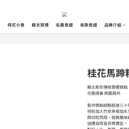
特式小食
蘇太賀禮
名醬食譜
各款食譜
品牌介紹
桂花馬蹄糕
蘇太新年傳統賀禮糕點：桂
花香撲鼻 爽甜與共
製作糕點經驗超過三十
特別加入竹庶茅根加水
蹄切粒而成，經典風味
送禮自用皆非常適宜。