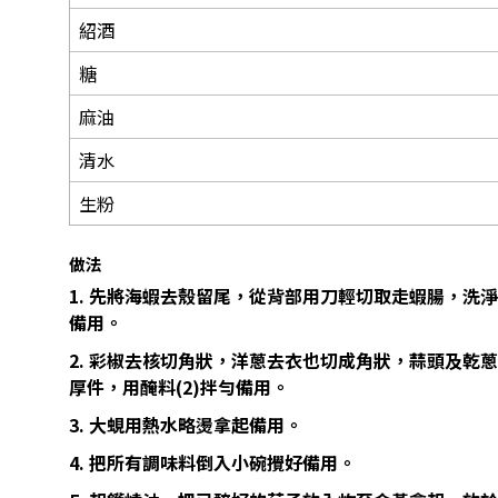
紹酒
糖
麻油
清水
生粉
做法
1. 先將海蝦去殼留尾，從背部用刀輕切取走蝦腸，洗
備用。
2. 彩椒去核切角狀，洋蔥去衣也切成角狀，蒜頭及乾
厚件，用醃料(2)拌勻備用。
3. 大蜆用熱水略燙拿起備用。
4. 把所有調味料倒入小碗攪好備用。