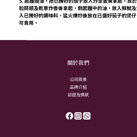
5. 起鑊燒油，把已醃好的茄子放入炸至金黃拿起，放
粒蒜頭及乾蔥炸香後拿起，倒起鑊中的油，放入鮮魷及
入已攪好的調味料，猛火爆炒後放在已盛好茄子的煲仔
可食用。
關於我們
公司背景
品牌介紹
認證及獎狀