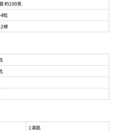
個 約100克
4粒
2條
匙
匙
許
1湯匙