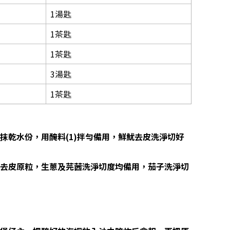
1湯匙
1茶匙
1茶匙
3湯匙
1茶匙
淨抹乾水份，用醃料(1)拌勻備用，鮮魷去皮洗淨切好
蔥去皮原粒，生蔥及芫茜洗淨切度均備用，茄子洗淨切