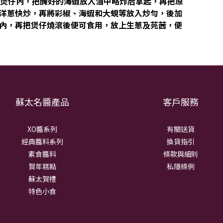
於煲仔內，把醃好的海蝦放入油中略炸后拿起，再把原
洋蔥快炒，再將彩椒、海蝦和大蜆等放入炒勻，後加
內，再把煲仔燒滾後便可食用，放上生蔥及芫茜，便
蘇太名醬產品
客戶服務
XO醬系列
有關送貨
經典醬料系列
換貨指引
素食醬料
條款與細則
賀年糕點
私隱條例
蘇太賀禮
特色小食