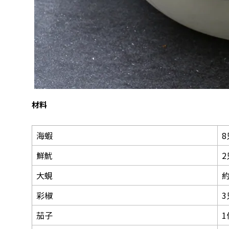
材料
海蝦
8
鮮魷
2
大蜆
約
彩椒
3
茄子
1