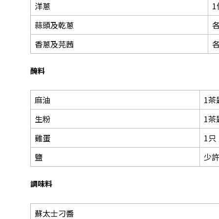
洋蔥
1
蒜頭及乾蔥
各
香蔥及芫茜
各
醃料
麻油
1茶
生粉
1茶
雞蛋
1只
鹽
少
調味料
蘇太士刁醬