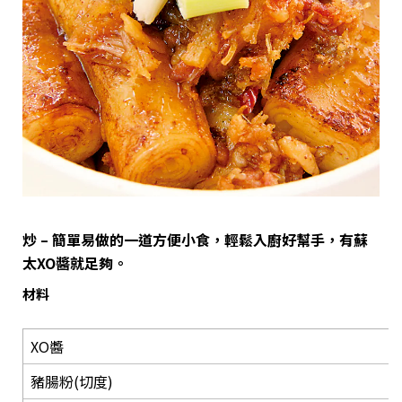
炒 – 簡單易做的一道方便小食，輕鬆入廚好幫手，有蘇
太XO醬就足夠。
材料
XO醬
豬腸粉(切度)