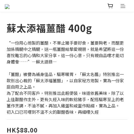
蘇太添福薑醋 400g
“一份用心炮製的薑醋，不單止豬手要好食，薑要夠老，而醋更
加係精髓中之精髓，送一瓶薑醋給摯愛親朋，就是希望將這一份
喜悅難忘的心情和大家分享，這一份心意，只有親自品嚐才能切
身體會……”—蘇太語錄—
「薑醋」被譽為補身佳品，驅寒暖胃，「蘇太名醬」特別推出一
款別出心裁的「蘇太添福薑醋」，以自家秘方炮製，實為一份家
庭自用之上品。
為了配合不同客戶，特別推出此輕便裝，味道依舊美味，除了以
上佳甜醋作主外，更有久經入味的軟稔豬手，配搭驅寒至上的老
薑作烹調，不油不膩，再加入雞蛋和咸蛋作點綴，實為上品。
初入口已可嚐到不溫不火的甜醋香味，再細嚐久經
HK$88.00