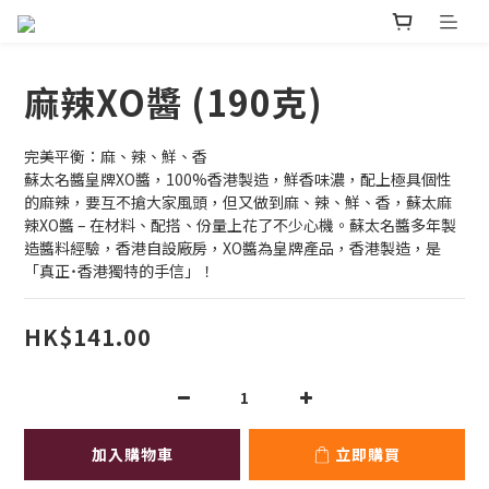
麻辣XO醬 (190克)
完美平衡：麻、辣、鮮、香
蘇太名醬皇牌XO醬，100%香港製造，鮮香味濃，配上極具個性
的麻辣，要互不搶大家風頭，但又做到麻、辣、鮮、香，蘇太麻
辣XO醬 – 在材料、配搭、份量上花了不少心機。蘇太名醬多年製
造醬料經驗，香港自設廠房，XO醬為皇牌產品，香港製造，是
「真正˙香港獨特的手信」！
HK$141.00
加入購物車
立即購買