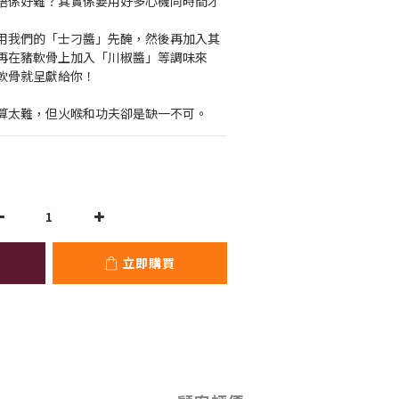
唔係好難？其實係要用好多心機同時間才
用我們的「士刁醬」先醃，然後再加入其
再在豬軟骨上加入「川椒醬」等調味來
軟骨就呈獻給你！
算太難，但火喉和功夫卻是缺一不可。
立即購買