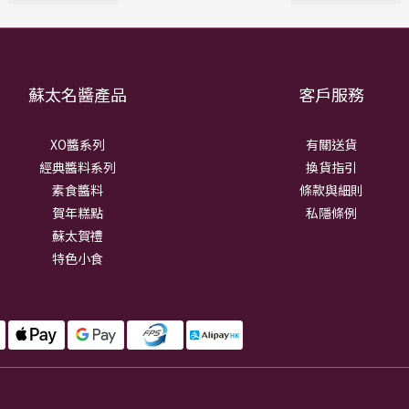
蘇太名醬產品
客戶服務
XO醬系列
有關送貨
經典醬料系列
換貨指引
素食醬料
條款與細則
賀年糕點
私隱條例
蘇太賀禮
特色小食