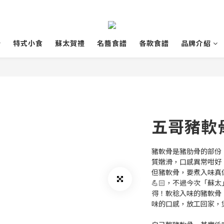
特式小食
蘇太賀禮
名醬食譜
各款食譜
品牌介紹
五哥豬軟骨 
豬軟骨是豬肋骨的部份
質嫩滑，口感異常咁好
但豬軟骨，要煮入味真
💪🏻，不過今次「蘇
得！軟稔入味的豬軟骨
味的口感，放工回家，