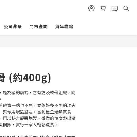
公司背景
門市查詢
賀年糕點
立即購買
(約400g)
，是為豬的前端，含有筋及軟骨組織，肉
。
係確實一點也不易，要落好多不同的功夫
太」幫你用靚醬整埋，番到屋企烚熱就食
，再以秘方靚醬炮製，微微的辣度帶出滋
煲個飯，實行一家人輕鬆煮食。