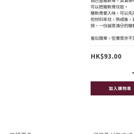
自己整豬軟骨，其實係
可以把豬軟骨炆腍。
豬軟骨要入味，可以先
他材料來炆，熟成後，
撈，一份誠意滿分的豬
看似簡單，但實質亦不
HK$93.00
加入購物車