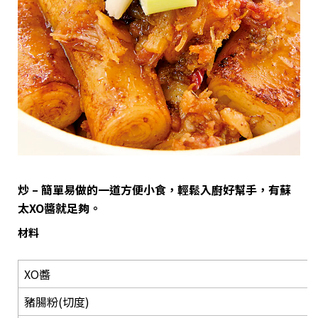
炒 – 簡單易做的一道方便小食，輕鬆入廚好幫手，有蘇
太XO醬就足夠。
材料
XO醬
豬腸粉(切度)